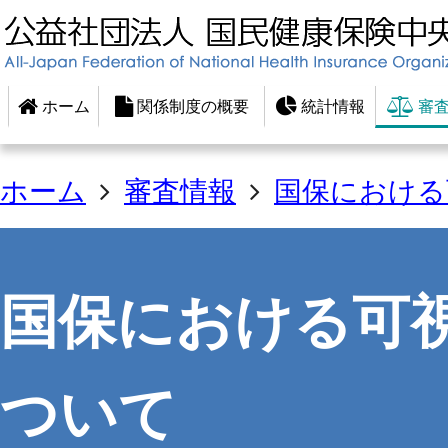
ホーム
関係制度の概要
統計情報
審査
ホーム
審査情報
国保における
国保における可
ついて