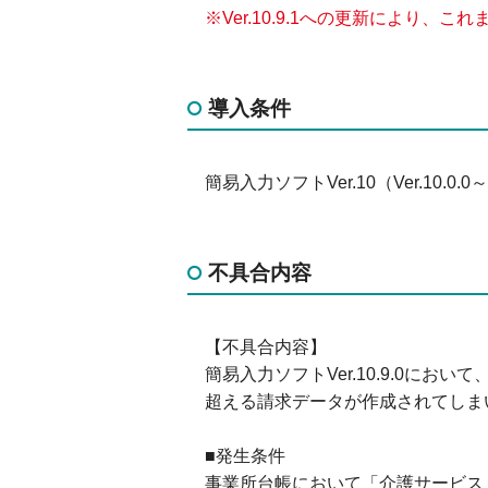
※Ver.10.9.1への更新により
導入条件
簡易入力ソフトVer.10（Ver.10
不具合内容
【不具合内容】
簡易入力ソフトVer.10.9.0に
超える請求データが作成されてしま
■発生条件
事業所台帳において「介護サービス