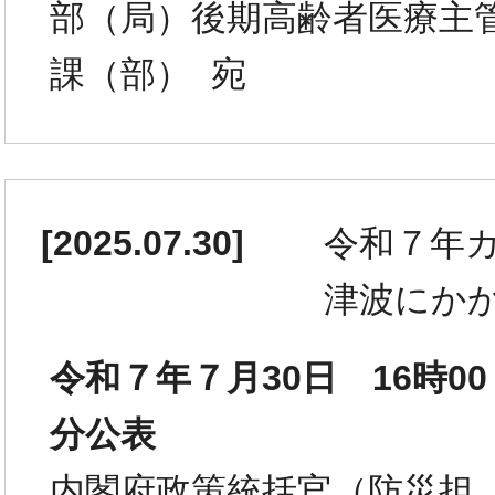
部（局）後期高齢者医療主
課（部） 宛
[
2025.07.30
]
令和７年
津波にか
令和７年７月30日 16時00
分公表
内閣府政策統括官（防災担