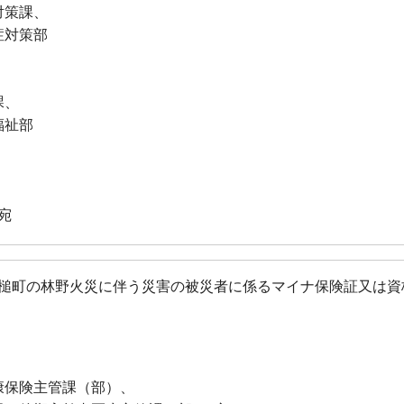
対策課、
症対策部
課、
福祉部
宛
槌町の林野火災に伴う災害の被災者に係るマイナ保険証又は資
康保険主管課（部）、