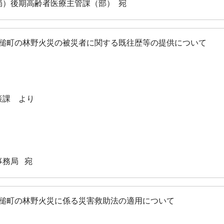
局）後期高齢者医療主管課（部） 宛
槌町の林野火災の被災者に関する既往歴等の提供について
、
策課 より
事務局 宛
槌町の林野火災に係る災害救助法の適用について