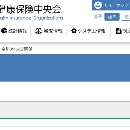
サイトマップ
文字
標準
拡
統計情報
審査情報
システム情報
制
令和8年火災関係