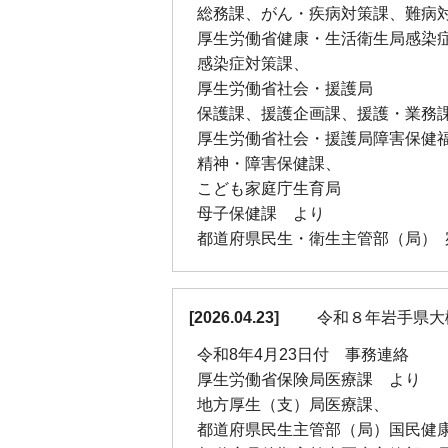
総務課、がん・疾病対策課、難病
厚生労働省健康・生活衛生局感染
感染症対策課、
厚生労働省社会・援護局
保護課、援護企画課、援護・業務
厚生労働省社会・援護局障害保健
精神・障害保健課、
こども家庭庁生育局
母子保健課 より
都道府県民生・衛生主管部（局） 
[
2026.04.23
]
令和８年岩手県大
令和8年4月23日付 事務連絡
厚生労働省保険局医療課 より
地方厚生（支）局医療課、
都道府県民生主管部（局）国民健